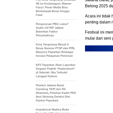
SK ke Kesbangpol, Wawan
Belong 2025 di
Fauzi: Peran Media Bisa
Berdampak Besar hingga
Fatal
Acara ini tida
penting dalam 
Pengurusan PBG Lama?
Sudin CKTRP Jakbar
Beberkan Faktor
Festival ini m
Penyebabnya
mulai dari seni 
Kota Tangerang Masuk 6
Besar Nomine PTSP dan PPB,
Maryono Paparkan Berbagai
Inovasi Pelayanan Perizinan
KP3 Tegaskan Akan Laporkan
Dugaan Praktik “Kadeudeuh”
di Sekolah Jika Terbukti
Langgar Hukum
Pemkot Jakarta Barat
Gandeng YKPI dan RS
Dharmais, Puluhan Kader PKK
Ikuti Skrining Deteksi Dini
Kanker Payudara
Inspektorat Madina Buka