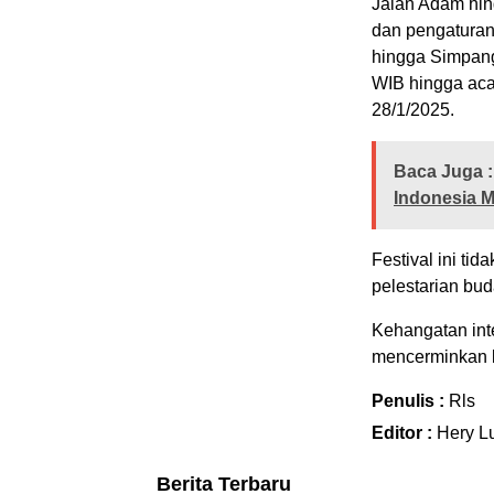
Jalan Adam hin
dan pengaturan
hingga Simpang
WIB hingga acar
28/1/2025.
Baca Juga :
Indonesia 
Festival ini ti
pelestarian bud
Kehangatan int
mencerminkan ku
Penulis :
Rls
Editor :
Hery L
Berita Terbaru