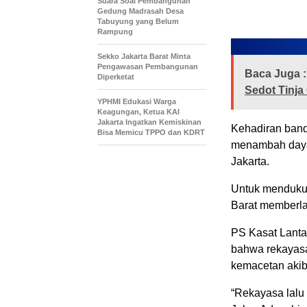
Suara Soal Pembangunan
Gedung Madrasah Desa
Tabuyung yang Belum
Rampung
Sekko Jakarta Barat Minta
Pengawasan Pembangunan
Baca Juga :
Diperketat
Sedot Tinja
YPHMI Edukasi Warga
Keagungan, Ketua KAI
Jakarta Ingatkan Kemiskinan
Kehadiran ban
Bisa Memicu TPPO dan KDRT
menambah daya t
Jakarta.
Untuk mendukun
Barat memberlak
PS Kasat Lanta
bahwa rekayasa 
kemacetan akib
“Rekayasa lalu 