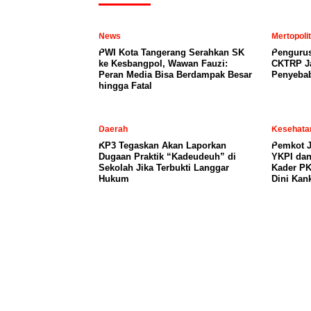
News
Mertopoli
PWI Kota Tangerang Serahkan SK
Penguru
ke Kesbangpol, Wawan Fauzi:
CKTRP Ja
Peran Media Bisa Berdampak Besar
Penyeba
hingga Fatal
Daerah
Kesehata
KP3 Tegaskan Akan Laporkan
Pemkot J
Dugaan Praktik “Kadeudeuh” di
YKPI dan
Sekolah Jika Terbukti Langgar
Kader PK
Hukum
Dini Kan