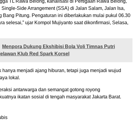
gga TL Rawa Belong, kanalisasi di Pertigaan Rawa Belong,
 Single-Side Arrangement (SSA) di Jalan Salam, Jalan Isa,
 Bang Pitung. Pengaturan ini diberlakukan mulai pukul 06.30
a selesai,” ujar Kompol Mujiyanto saat dikonfirmasi, Selasa,
Menpora Dukung Ekshibisi Bola Voli Timnas Putri
Melawan Klub Red Spark Korsel
dak hanya menjadi ajang hiburan, tetapi juga menjadi wujud
aya lokal.
eraksi antarwarga dan semangat gotong royong
atnya ikatan sosial di tengah masyarakat Jakarta Barat.
ubis