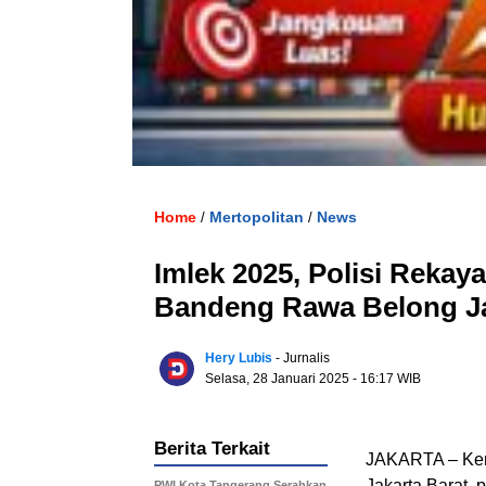
Home
Mertopolitan
News
/
/
Imlek 2025, Polisi Rekaya
Bandeng Rawa Belong Ja
Hery Lubis
- Jurnalis
Selasa, 28 Januari 2025
- 16:17 WIB
Berita Terkait
JAKARTA – Kem
Jakarta Barat,
PWI Kota Tangerang Serahkan