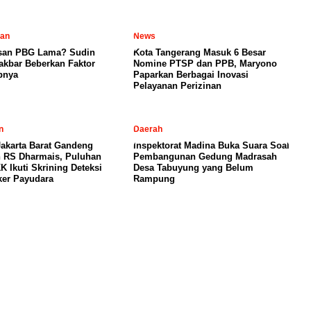
tan
News
san PBG Lama? Sudin
Kota Tangerang Masuk 6 Besar
kbar Beberkan Faktor
Nomine PTSP dan PPB, Maryono
bnya
Paparkan Berbagai Inovasi
Pelayanan Perizinan
n
Daerah
akarta Barat Gandeng
Inspektorat Madina Buka Suara Soal
 RS Dharmais, Puluhan
Pembangunan Gedung Madrasah
K Ikuti Skrining Deteksi
Desa Tabuyung yang Belum
ker Payudara
Rampung