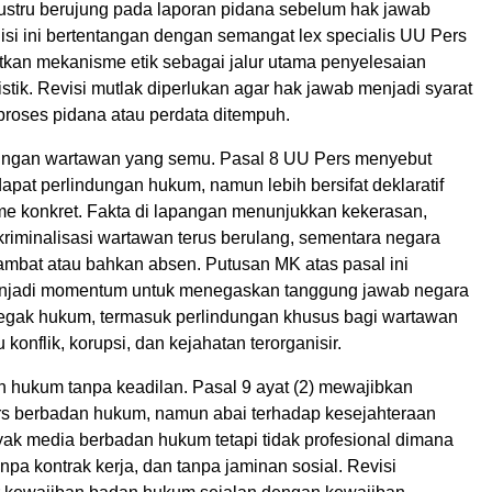
justru berujung pada laporan pidana sebelum hak jawab
isi ini bertentangan dengan semangat lex specialis UU Pers
an mekanisme etik sebagai jalur utama penyelesaian
istik. Revisi mutlak diperlukan agar hak jawab menjadi syarat
proses pidana atau perdata ditempuh.
dungan wartawan yang semu. Pasal 8 UU Pers menyebut
pat perlindungan hukum, namun lebih bersifat deklaratif
e konkret. Fakta di lapangan menunjukkan kekerasan,
 kriminalisasi wartawan terus berulang, sementara negara
lambat atau bahkan absen. Putusan MK atas pasal ini
njadi momentum untuk menegaskan tanggung jawab negara
egak hukum, termasuk perlindungan khusus bagi wartawan
 konflik, korupsi, dan kejahatan terorganisir.
 hukum tanpa keadilan. Pasal 9 ayat (2) mewajibkan
s berbadan hukum, namun abai terhadap kesejahteraan
ak media berbadan hukum tetapi tidak profesional dimana
npa kontrak kerja, dan tanpa jaminan sosial. Revisi