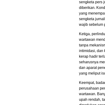
sengketa pers 
diberikan. Kond
yang menempatk
sengketa jurnal
wajib sebelum 
Ketiga, perlin
wartawan menda
tanpa mekanism
intimidasi, dan
kerap hadir ter
seharusnya me
dan aparat pen
yang meliput isu
Keempat, badan
perusahaan per
wartawan. Bany
upah rendah, ta