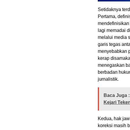
Setidaknya terd
Pertama, defin
mendefinisikan 
lagi memadai di
melalui media so
garis tegas ant
menyebabkan pro
kerap disamaka
menegaskan bah
berbadan hukum 
jurnalistik.
Baca Juga :
Kejari Teke
Kedua, hak jawa
koreksi masih b