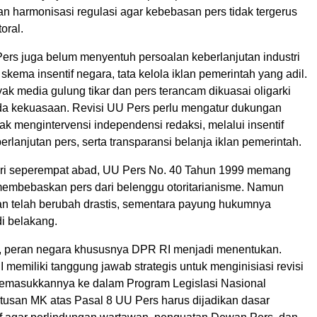
n harmonisasi regulasi agar kebebasan pers tidak tergerus
oral.
 Pers juga belum menyentuh persoalan keberlanjutan industri
 skema insentif negara, tata kelola iklan pemerintah yang adil.
ak media gulung tikar dan pers terancam dikuasai oligarki
da kekuasaan. Revisi UU Pers perlu mengatur dukungan
ak mengintervensi independensi redaksi, melalui insentif
erlanjutan pers, serta transparansi belanja iklan pemerintah.
dari seperempat abad, UU Pers No. 40 Tahun 1999 memang
membebaskan pers dari belenggu otoritarianisme. Namun
n telah berubah drastis, sementara payung hukumnya
di belakang.
lah, peran negara khususnya DPR RI menjadi menentukan.
 memiliki tanggung jawab strategis untuk menginisiasi revisi
emasukkannya ke dalam Program Legislasi Nasional
utusan MK atas Pasal 8 UU Pers harus dijadikan dasar