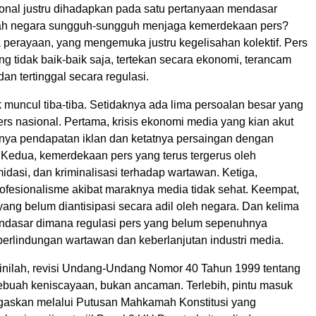
ional justru dihadapkan pada satu pertanyaan mendasar
ah negara sungguh-sungguh menjaga kemerdekaan pers?
ia perayaan, yang mengemuka justru kegelisahan kolektif. Pers
g tidak baik-baik saja, tertekan secara ekonomi, terancam
an tertinggal secara regulasi.
ak muncul tiba-tiba. Setidaknya ada lima persoalan besar yang
ers nasional. Pertama, krisis ekonomi media yang kian akut
tnya pendapatan iklan dan ketatnya persaingan dengan
l. Kedua, kemerdekaan pers yang terus tergerus oleh
midasi, dan kriminalisasi terhadap wartawan. Ketiga,
fesionalisme akibat maraknya media tidak sehat. Keempat,
l yang belum diantisipasi secara adil oleh negara. Dan kelima
ndasar dimana regulasi pers yang belum sepenuhnya
perlindungan wartawan dan keberlanjutan industri media.
inilah, revisi Undang-Undang Nomor 40 Tahun 1999 tentang
ebuah keniscayaan, bukan ancaman. Terlebih, pintu masuk
itegaskan melalui Putusan Mahkamah Konstitusi yang