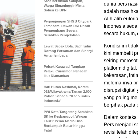
Saat Bersihkan Sampah,
dunia pers nas
Warga Simaninggir Minta
Solusi ke BPN
adalah masihk
Alih-alih eufor
Perpanjangan SHGB Citypark
Indonesia sedan
Terancam, Dewan DKI Desak
Pengembang Segera
secara hukum, d
Serahkan Pengelolaan
Kondisi ini tid
Lewat Sepak Bola, Sachrudin
Dorong Persatuan dan Sinergi
kini membelit p
Antar lembaga
seiring meroso
Polsek Karawaci Tangkap
platform digita
Pelaku Curanmor, Penadah
kekerasan, inti
Ikut Diamankan
melemahnya pro
Hari Hutan Nasional, Korem
disrupsi digita
052/Wijayakrama Tanam 2.000
Pohon Sebagai “Kado untuk
yang paling me
Indonesia”
berpihak pada 
PWI Kota Tangerang Serahkan
SK ke Kesbangpol, Wawan
Dalam konteks 
Fauzi: Peran Media Bisa
Pers menjadi s
Berdampak Besar hingga
Fatal
revisi telah d