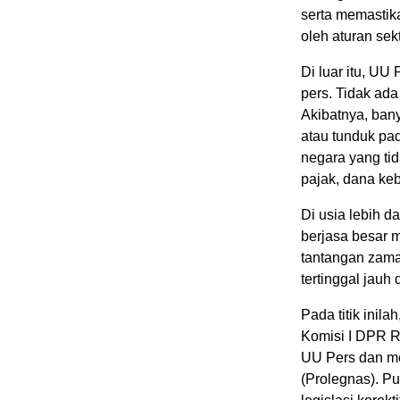
serta memastika
oleh aturan sekt
Di luar itu, UU
pers. Tidak ada
Akibatnya, bany
atau tunduk pa
negara yang tid
pajak, dana keb
Di usia lebih 
berjasa besar 
tantangan zama
tertinggal jauh 
Pada titik ini
Komisi I DPR RI
UU Pers dan m
(Prolegnas). P