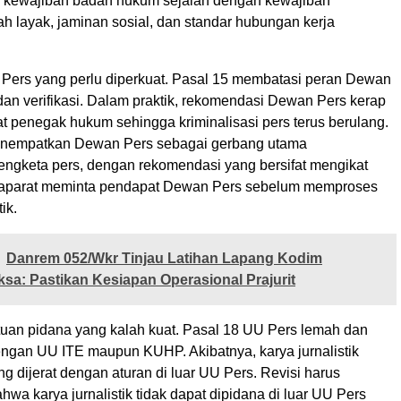
r kewajiban badan hukum sejalan dengan kewajiban
 layak, jaminan sosial, dan standar hubungan kerja
Pers yang perlu diperkuat. Pasal 15 membatasi peran Dewan
dan verifikasi. Dalam praktik, rekomendasi Dewan Pers kerap
t penegak hukum sehingga kriminalisasi pers terus berulang.
menempatkan Dewan Pers sebagai gerbang utama
engketa pers, dengan rekomendasi yang bersifat mengikat
 aparat meminta pendapat Dewan Pers sebelum memproses
ik.
Danrem 052/Wkr Tinjau Latihan Lapang Kodim
ksa: Pastikan Kesiapan Operasional Prajurit
uan pidana yang kalah kuat. Pasal 18 UU Pers lemah dan
dengan UU ITE maupun KUHP. Akibatnya, karya jurnalistik
ing dijerat dengan aturan di luar UU Pers. Revisi harus
a karya jurnalistik tidak dapat dipidana di luar UU Pers