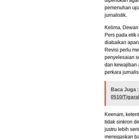
diperlukan aga
pemenuhan upah
jurnalistik.
Kelima, Dewan 
Pers pada etik 
diabaikan apara
Revisi perlu 
penyelesaian s
dan kewajiban
perkara jurnalist
Baca Juga :
0510/Tigara
Keenam, ketent
tidak sinkron 
justru lebih ser
menegaskan bahw