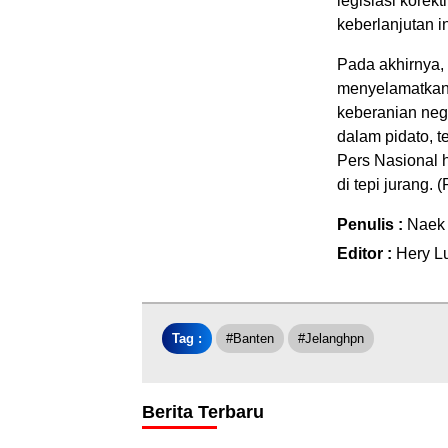
legislasi korek
keberlanjutan 
Pada akhirnya, 
menyelamatkan
keberanian neg
dalam pidato, te
Pers Nasional 
di tepi jurang.
Penulis :
Naek
Editor :
Hery L
Tag :
#Banten
#jelanghpn
Berita Terbaru