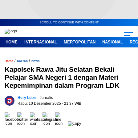
SCROLL TO CONTINUE WITH CONTENT
HOME
INTERNASIONAL
MERTOPOLITAN
NASIONAL
REG
/
/
Home
Daerah
News
Kapolsek Rawa Jitu Selatan Bekali
Pelajar SMA Negeri 1 dengan Materi
Kepemimpinan dalam Program LDK
Hery Lubis
- Jurnalis
Rabu, 10 Desember 2025
- 21:37 WIB