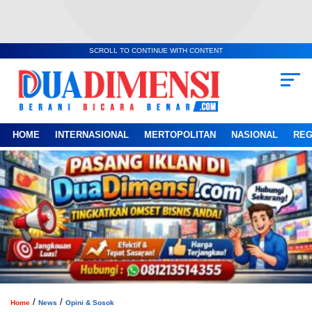
SCROLL TO CONTINUE WITH CONTENT
HOME
INTERNASIONAL
MERTOPOLITAN
NASIONAL
REG
/
/
Home
News
Opini & Sosok