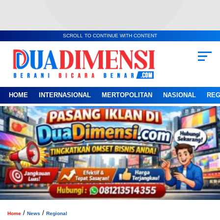
SCROLL TO CONTINUE WITH CONTENT
HOME
INTERNASIONAL
MERTOPOLITAN
NASIONAL
REG
/
/
Home
News
Regional