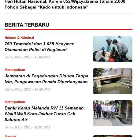
Hari Hutan Nasional, Korem 052/Wijayakrama Tanam 2.000
Pohon Sebagai “Kado untuk Indonesia”
BERITA TERBARU
Hukum & Kriminal
750 Tramadol dan 1.035 Hexymer
Diamankan Polisi di Neglasari
Sabtu, 8 Agu 2026 - 15:04 WIB
Mertopolitan
Jembatan di Pegadungan Diduga Tanpa
Izin, Pengawasan Pemda Dipertanyakan
Sabtu, 8 Agu 2026 - 10:38 WIB
Mertopolitan
Banjir Kerap Melanda RW 11 Semanan,
Wakil Wali Kota Jakbar Turun Cek
Saluran Air
Sabtu, 8 Agu 2026 - 10:01 WIB
Daerah