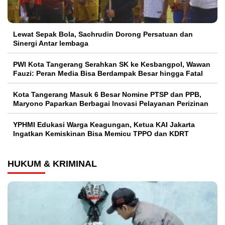
Lewat Sepak Bola, Sachrudin Dorong Persatuan dan
Sinergi Antar lembaga
PWI Kota Tangerang Serahkan SK ke Kesbangpol, Wawan
Fauzi: Peran Media Bisa Berdampak Besar hingga Fatal
Kota Tangerang Masuk 6 Besar Nomine PTSP dan PPB,
Maryono Paparkan Berbagai Inovasi Pelayanan Perizinan
YPHMI Edukasi Warga Keagungan, Ketua KAI Jakarta
Ingatkan Kemiskinan Bisa Memicu TPPO dan KDRT
HUKUM & KRIMINAL