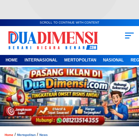
SCROLL TO CONTINUE WITH CONTENT
HOME
INTERNASIONAL
MERTOPOLITAN
NASIONAL
REG
/
/
Home
Mertopolitan
News