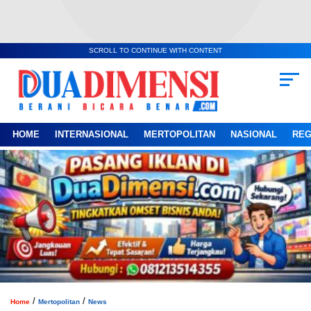
SCROLL TO CONTINUE WITH CONTENT
HOME
INTERNASIONAL
MERTOPOLITAN
NASIONAL
REG
/
/
Home
Mertopolitan
News