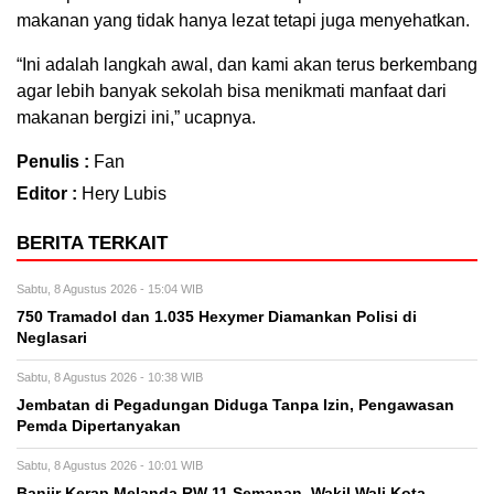
makanan yang tidak hanya lezat tetapi juga menyehatkan.
“Ini adalah langkah awal, dan kami akan terus berkembang
agar lebih banyak sekolah bisa menikmati manfaat dari
makanan bergizi ini,” ucapnya.
Penulis :
Fan
Editor :
Hery Lubis
BERITA TERKAIT
Sabtu, 8 Agustus 2026 - 15:04 WIB
750 Tramadol dan 1.035 Hexymer Diamankan Polisi di
Neglasari
Sabtu, 8 Agustus 2026 - 10:38 WIB
Jembatan di Pegadungan Diduga Tanpa Izin, Pengawasan
Pemda Dipertanyakan
Sabtu, 8 Agustus 2026 - 10:01 WIB
Banjir Kerap Melanda RW 11 Semanan, Wakil Wali Kota