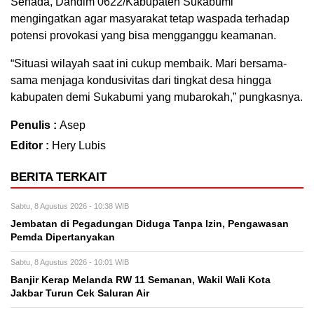
Senada, Dandim 0622/Kabupaten Sukabumi
mengingatkan agar masyarakat tetap waspada terhadap
potensi provokasi yang bisa mengganggu keamanan.
“Situasi wilayah saat ini cukup membaik. Mari bersama-
sama menjaga kondusivitas dari tingkat desa hingga
kabupaten demi Sukabumi yang mubarokah,” pungkasnya.
Penulis :
Asep
Editor :
Hery Lubis
BERITA TERKAIT
Sabtu, 8 Agustus 2026 - 10:38 WIB
Jembatan di Pegadungan Diduga Tanpa Izin, Pengawasan
Pemda Dipertanyakan
Sabtu, 8 Agustus 2026 - 10:01 WIB
Banjir Kerap Melanda RW 11 Semanan, Wakil Wali Kota
Jakbar Turun Cek Saluran Air