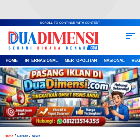
SCROLL TO CONTINUE WITH CONTENT
HOME
INTERNASIONAL
MERTOPOLITAN
NASIONAL
REG
/
/
Home
Daerah
News