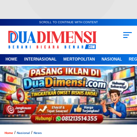
SCROLL TO CONTINUE WITH CONTENT
HOME
INTERNASIONAL
MERTOPOLITAN
NASIONAL
REG
/
/
Home
Nasional
News