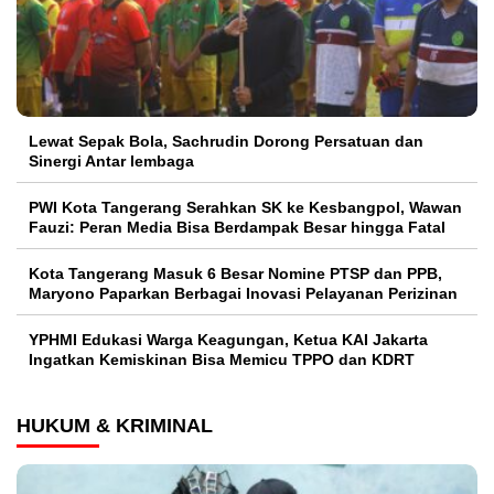
Lewat Sepak Bola, Sachrudin Dorong Persatuan dan
Sinergi Antar lembaga
PWI Kota Tangerang Serahkan SK ke Kesbangpol, Wawan
Fauzi: Peran Media Bisa Berdampak Besar hingga Fatal
Kota Tangerang Masuk 6 Besar Nomine PTSP dan PPB,
Maryono Paparkan Berbagai Inovasi Pelayanan Perizinan
YPHMI Edukasi Warga Keagungan, Ketua KAI Jakarta
Ingatkan Kemiskinan Bisa Memicu TPPO dan KDRT
HUKUM & KRIMINAL