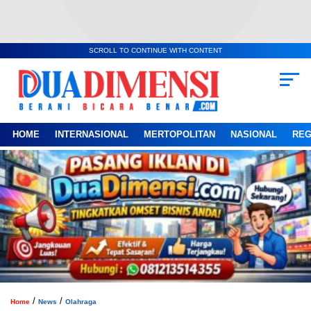
SCROLL TO CONTINUE WITH CONTENT
HOME
INTERNASIONAL
MERTOPOLITAN
NASIONAL
REG
/
/
Home
News
Olahraga