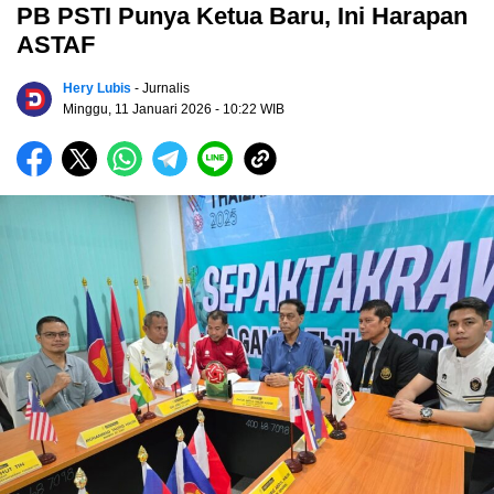
PB PSTI Punya Kеtuа Bаru, Inі Hаrараn
ASTAF
Hery Lubis
- Jurnalis
Minggu, 11 Januari 2026
- 10:22 WIB