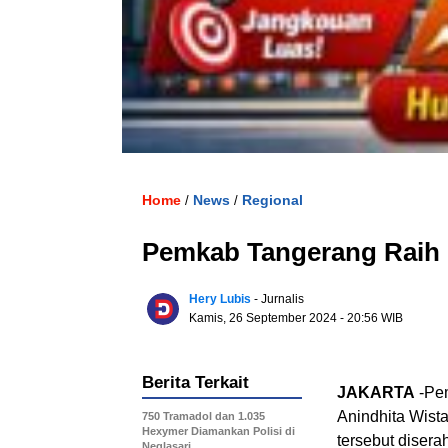
Home
News
Regional
/
/
Pemkab Tangerang Raih 
Hery Lubis
- Jurnalis
Kamis, 26 September 2024
- 20:56 WIB
Berita Terkait
JAKARTA
-Pem
Anindhita Wista
750 Tramadol dan 1.035
Hexymer Diamankan Polisi di
tersebut diser
Neglasari