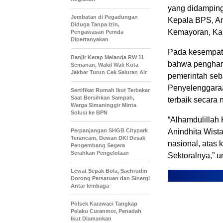
yang didamping
Jembatan di Pegadungan
Kepala BPS, Am
Diduga Tanpa Izin,
Kemayoran, Kam
Pengawasan Pemda
Dipertanyakan
Pada kesempata
Banjir Kerap Melanda RW 11
bahwa pengharg
Semanan, Wakil Wali Kota
Jakbar Turun Cek Saluran Air
pemerintah seb
Penyelenggaraa
Sertifikat Rumah Ikut Terbakar
Saat Bersihkan Sampah,
terbaik secara 
Warga Simaninggir Minta
Solusi ke BPN
“Alhamdulillah
Perpanjangan SHGB Citypark
Anindhita Wist
Terancam, Dewan DKI Desak
nasional, atas
Pengembang Segera
Serahkan Pengelolaan
Sektoralnya,” u
Lewat Sepak Bola, Sachrudin
Dorong Persatuan dan Sinergi
Antar lembaga
Polsek Karawaci Tangkap
Pelaku Curanmor, Penadah
Ikut Diamankan