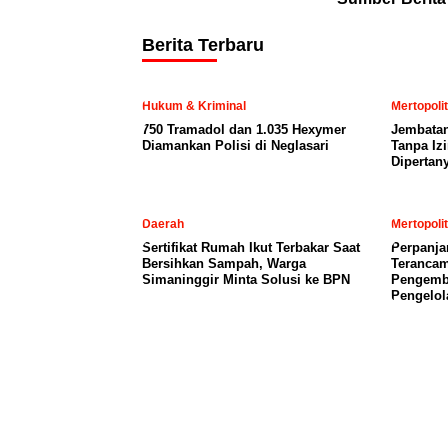
Berita Terbaru
Hukum & Kriminal
Mertopoli
750 Tramadol dan 1.035 Hexymer
Jembatan
Diamankan Polisi di Neglasari
Tanpa Iz
Dipertan
Daerah
Mertopoli
Sertifikat Rumah Ikut Terbakar Saat
Perpanja
Bersihkan Sampah, Warga
Terancam
Simaninggir Minta Solusi ke BPN
Pengemb
Pengelol