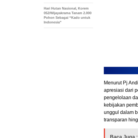
Hari Hutan Nasional, Korem
052/Wijayakrama Tanam 2.000
Pohon Sebagai “Kado untuk
Indonesia”
Menurut Pj And
apresiasi dari
pengelolaan dat
kebijakan pemb
unggul dalam b
transparan hing
Baca Juga :