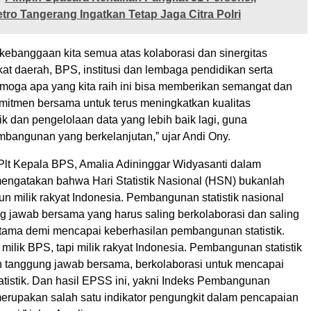
tro Tangerang Ingatkan Tetap Jaga Citra Polri
 kebanggaan kita semua atas kolaborasi dan sinergitas
at daerah, BPS, institusi dan lembaga pendidikan serta
moga apa yang kita raih ini bisa memberikan semangat dan
itmen bersama untuk terus meningkatkan kualitas
k dan pengelolaan data yang lebih baik lagi, guna
angunan yang berkelanjutan,” ujar Andi Ony.
 Plt Kepala BPS, Amalia Adininggar Widyasanti dalam
ngatakan bahwa Hari Statistik Nasional (HSN) bukanlah
n milik rakyat Indonesia. Pembangunan statistik nasional
g jawab bersama yang harus saling berkolaborasi dan saling
utama demi mencapai keberhasilan pembangunan statistik.
ilik BPS, tapi milik rakyat Indonesia. Pembangunan statistik
h tanggung jawab bersama, berkolaborasi untuk mencapai
atistik. Dan hasil EPSS ini, yakni Indeks Pembangunan
 merupakan salah satu indikator pengungkit dalam pencapaian