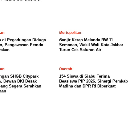
tan
Mertopolitan
 di Pegadungan Diduga
Banjir Kerap Melanda RW 11
in, Pengawasan Pemda
Semanan, Wakil Wali Kota Jakbar
yakan
Turun Cek Saluran Air
tan
Daerah
ngan SHGB Citypark
154 Siswa di Siabu Terima
, Dewan DKI Desak
Beasiswa PIP 2026, Sinergi Pemkab
ang Segera Serahkan
Madina dan DPR RI Diperkuat
aan