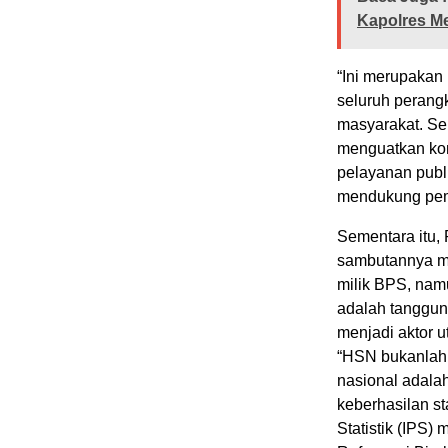
Kapolres Me
“Ini merupakan
seluruh perangk
masyarakat. Se
menguatkan kom
pelayanan publi
mendukung pemb
Sementara itu,
sambutannya me
milik BPS, namu
adalah tanggun
menjadi aktor 
“HSN bukanlah m
nasional adala
keberhasilan st
Statistik (IPS)