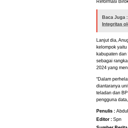
Reformasi Birok
Baca Juga :
Integritas 
Lanjut dia, Anu
kelompok yaitu 
kabupaten dan 
sebagai rangkai
2024 yang meng
“Dalam perhela
diantaranya univ
teladan dan BP
pengguna data,
Penulis :
Abdu
Editor :
Spn
Sumber Berita