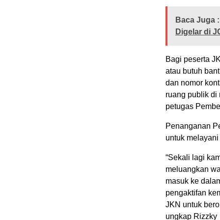
Baca Juga :
Digelar di J
Bagi peserta JK
atau butuh ban
dan nomor kon
ruang publik di
petugas Pember
Penanganan Pen
untuk melayani
“Sekali lagi ka
meluangkan wak
masuk ke dalam
pengaktifan kem
JKN untuk bero
ungkap Rizzky