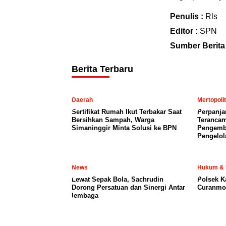
Penulis :
Rls
Editor :
SPN
Sumber Berita
Berita Terbaru
Daerah
Mertopoli
Sertifikat Rumah Ikut Terbakar Saat
Perpanja
Bersihkan Sampah, Warga
Terancam
Simaninggir Minta Solusi ke BPN
Pengemb
Pengelol
News
Hukum & 
Lewat Sepak Bola, Sachrudin
Polsek K
Dorong Persatuan dan Sinergi Antar
Curanmor
lembaga