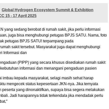
Global Hydrogen Ecosystem Summit & Exhibition
CC 15 - 17 April 2025
N yang sedang berobat di rumah sakit, jika perlu informasi
tuan, juga bisa menghubungi petugas BPJS SATU. Nama, foto
tak petugas BPJS SATU! terpampang pada
 rumah sakit tersebut. Masyarakat juga dapat menghubungi
i Informasi dan
gaduan (PIPP) yang secara khusus disediakan rumah sakit
 kebutuhan informasi dan menangani pengaduan pasien
mi imbau kepada masyarakat, selagi masih sehat harap
tu mengecek status kepesertaan JKN-nya. Jika ternyata
 peserta yang dinonaktifkan, supaya bisa segera melakukan
bali. Jadi harapannya tidak terkendala jika mendadak perlu
bat,”