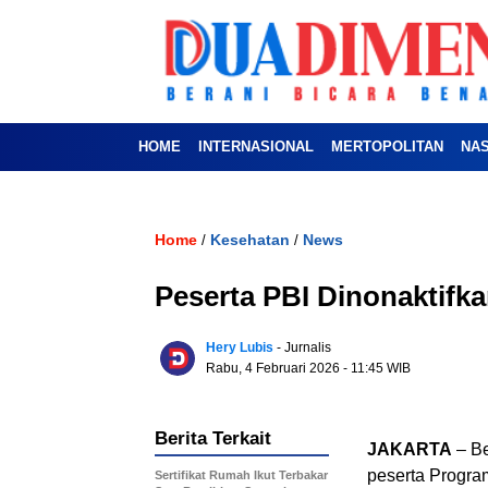
HOME
INTERNASIONAL
MERTOPOLITAN
NA
Home
Kesehatan
News
/
/
Peserta PBI Dinonaktifk
Hery Lubis
- Jurnalis
Rabu, 4 Februari 2026
- 11:45 WIB
Berita Terkait
JAKARTA
– Be
peserta Progr
Sertifikat Rumah Ikut Terbakar