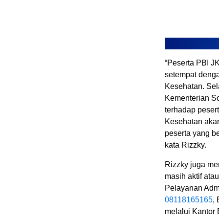
“Peserta PBI JK
setempat deng
Kesehatan. Sel
Kementerian So
terhadap pesert
Kesehatan akan
peserta yang b
kata Rizzky.
Rizzky juga me
masih aktif at
Pelayanan Adm
08118165165
,
melalui Kantor