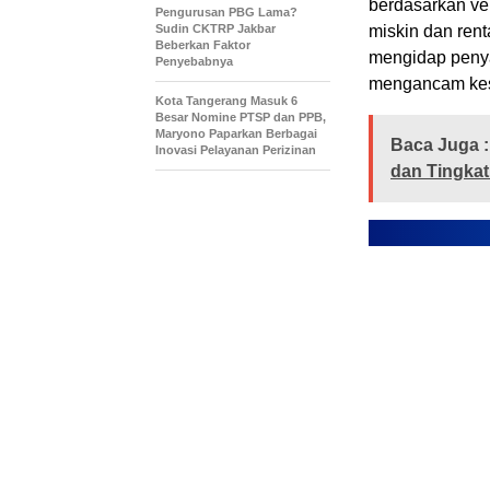
berdasarkan ver
Pengurusan PBG Lama?
Sudin CKTRP Jakbar
miskin dan rent
Beberkan Faktor
mengidap penyak
Penyebabnya
mengancam kes
Kota Tangerang Masuk 6
Besar Nomine PTSP dan PPB,
Maryono Paparkan Berbagai
Baca Juga :
Inovasi Pelayanan Perizinan
dan Tingka