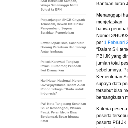
Saat Bersihkan Sampah,
Bantuan Iuran 
Warga Simaninggir Minta
Solusi ke BPN
Menanggapi hal
Perpanjangan SHGB Citypark
menjelaskan
Terancam, Dewan DKI Desak
bahwa penonakti
Pengembang Segera
Serahkan Pengelolaan
Nomor 3/HUK/2
per
1 Februari 
Lewat Sepak Bola, Sachrudin
Dorong Persatuan dan Sinergi
“Dalam SK ters
Antar lembaga
PBI JK yang din
Polsek Karawaci Tangkap
jumlah total p
Pelaku Curanmor, Penadah
sebelumnya. Pe
Ikut Diamankan
Kementerian So
Hari Hutan Nasional, Korem
supaya data pe
052/Wijayakrama Tanam 2.000
Pohon Sebagai “Kado untuk
tersebut bisa m
Indonesia”
bersangkutan m
PWI Kota Tangerang Serahkan
SK ke Kesbangpol, Wawan
Kriteria pesert
Fauzi: Peran Media Bisa
peserta tersebu
Berdampak Besar hingga
Fatal
peserta PBI JK 