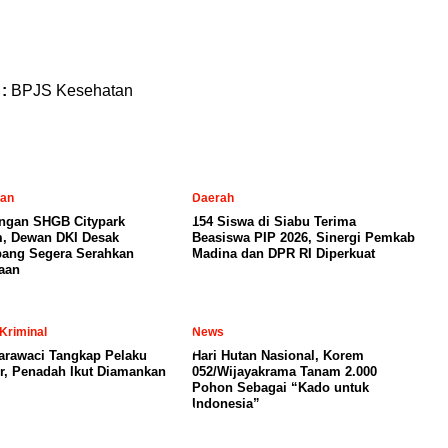
 :
BPJS Kesehatan
tan
Daerah
ngan SHGB Citypark
154 Siswa di Siabu Terima
, Dewan DKI Desak
Beasiswa PIP 2026, Sinergi Pemkab
ang Segera Serahkan
Madina dan DPR RI Diperkuat
aan
Kriminal
News
arawaci Tangkap Pelaku
Hari Hutan Nasional, Korem
, Penadah Ikut Diamankan
052/Wijayakrama Tanam 2.000
Pohon Sebagai “Kado untuk
Indonesia”