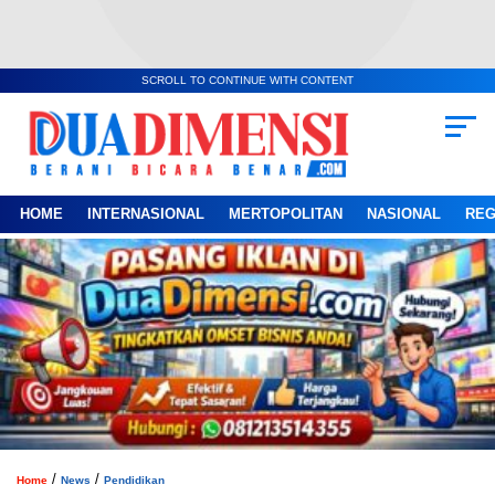
SCROLL TO CONTINUE WITH CONTENT
HOME
INTERNASIONAL
MERTOPOLITAN
NASIONAL
REG
/
/
Home
News
Pendidikan