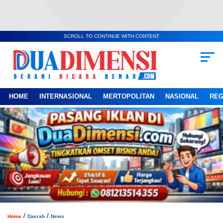
SCROLL TO CONTINUE WITH CONTENT
HOME
INTERNASIONAL
MERTOPOLITAN
NASIONAL
REG
/
/
Home
Daerah
News