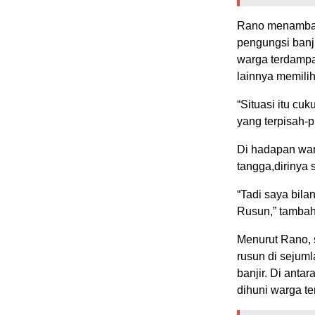
Rano menambahk
pengungsi banj
warga terdampa
lainnya memili
“Situasi itu cu
yang terpisah-p
Di hadapan wa
tangga,dirinya
“Tadi saya bila
Rusun,” tamba
Menurut Rano, s
rusun di sejuml
banjir. Di anta
dihuni warga te