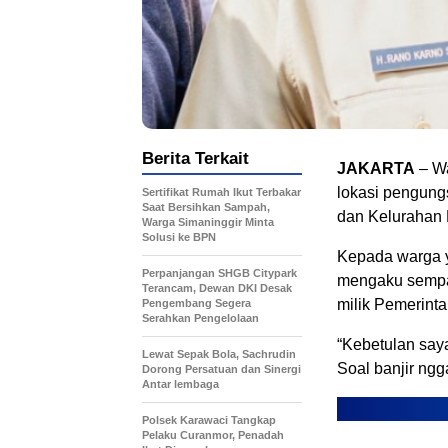
Berita Terkait
JAKARTA
– Wa
lokasi pengung
Sertifikat Rumah Ikut Terbakar
Saat Bersihkan Sampah,
dan Kelurahan B
Warga Simaninggir Minta
Solusi ke BPN
Kepada warga y
Perpanjangan SHGB Citypark
mengaku sempat
Terancam, Dewan DKI Desak
milik Pemerinta
Pengembang Segera
Serahkan Pengelolaan
“Kebetulan saya
Lewat Sepak Bola, Sachrudin
Soal banjir ngg
Dorong Persatuan dan Sinergi
Antar lembaga
Polsek Karawaci Tangkap
Pelaku Curanmor, Penadah