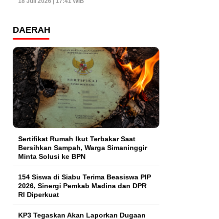
18 Juli 2026 | 17:41 WIB
DAERAH
Sertifikat Rumah Ikut Terbakar Saat
Bersihkan Sampah, Warga Simaninggir
Minta Solusi ke BPN
154 Siswa di Siabu Terima Beasiswa PIP
2026, Sinergi Pemkab Madina dan DPR
RI Diperkuat
KP3 Tegaskan Akan Laporkan Dugaan