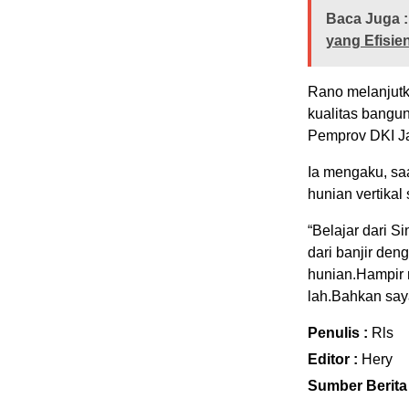
Baca Juga :
yang Efisie
Rano melanjutk
kualitas bangun
Pemprov DKI Jak
Ia mengaku, sa
hunian vertikal 
“Belajar dari Si
dari banjir de
hunian.Hampir 
lah.Bahkan saya
Penulis :
Rls
Editor :
Hery
Sumber Berita