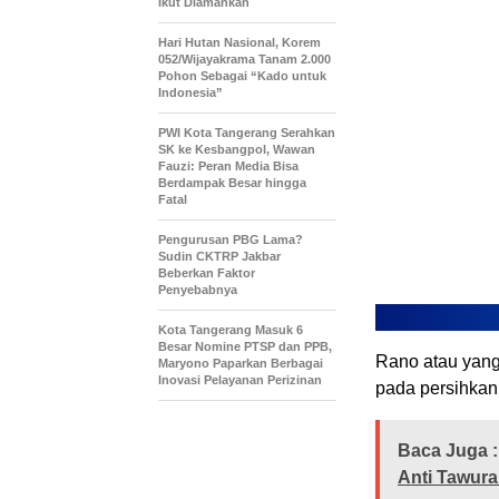
Ikut Diamankan
Hari Hutan Nasional, Korem
052/Wijayakrama Tanam 2.000
Pohon Sebagai “Kado untuk
Indonesia”
PWI Kota Tangerang Serahkan
SK ke Kesbangpol, Wawan
Fauzi: Peran Media Bisa
Berdampak Besar hingga
Fatal
Pengurusan PBG Lama?
Sudin CKTRP Jakbar
Beberkan Faktor
Penyebabnya
Kota Tangerang Masuk 6
Besar Nomine PTSP dan PPB,
Rano atau yang
Maryono Paparkan Berbagai
Inovasi Pelayanan Perizinan
pada persihkan 
Baca Juga :
Anti Tawura