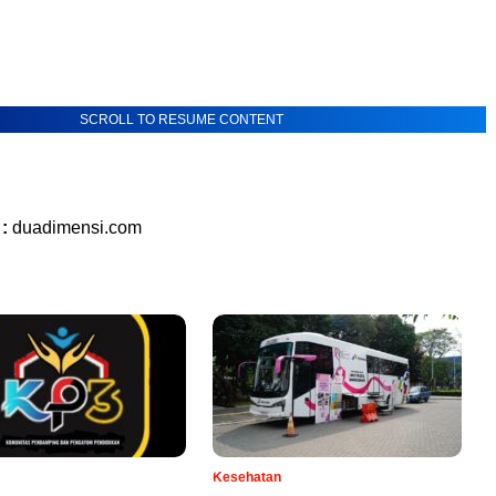
SCROLL TO RESUME CONTENT
 :
duadimensi.com
Kesehatan