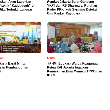
skan Akan Laporkan
Pemkot Jakarta Barat Gandeng
raktik “Kadeudeuh” di
YKPI dan RS Dharmais, Puluhan
Jika Terbukti Langgar
Kader PKK Ikuti Skrining Deteksi
Dini Kanker Payudara
tan
News
karta Barat Minta
YPHMI Edukasi Warga Keagungan,
san Pembangunan
Ketua KAI Jakarta Ingatkan
t
Kemiskinan Bisa Memicu TPPO dan
KDRT