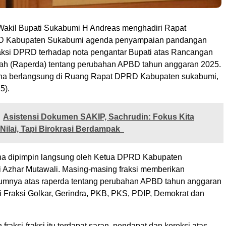
Wakil Bupati Sukabumi H Andreas menghadiri Rapat
D Kabupaten Sukabumi agenda penyampaian pandangan
raksi DPRD terhadap nota pengantar Bupati atas Rancangan
ah (Raperda) tentang perubahan APBD tahun anggaran 2025.
rna berlangsung di Ruang Rapat DPRD Kabupaten sukabumi,
5).
Asistensi Dokumen SAKIP, Sachrudin: Fokus Kita
Nilai, Tapi Birokrasi Berdampak
na dipimpin langsung oleh Ketua DPRD Kabupaten
 Azhar Mutawali. Masing-masing fraksi memberikan
mnya atas raperda tentang perubahan APBD tahun anggaran
i Fraksi Golkar, Gerindra, PKB, PKS, PDIP, Demokrat dan
fraksi-fraksi itu terdapat saran, pendapat dan koreksi atas