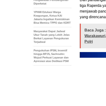
Diperketat
tiga Raperda y
menjawab panda
YPHMI Edukasi Warga
Keagungan, Ketua KAI
yang direncana
Jakarta Ingatkan Kemiskinan
Bisa Memicu TPPO dan KDRT
Baca Juga :
Masyarakat Dapat Jadwal
Ukur Tanah yang Lebih Jelas
Warakawuri
Berkat Layanan Pengukuran
Polri
Terjadwal
Pengukuhan IPSM, Insentif
hingga BPJS, Sachrudin:
Wujud Perkuat Layanan dan
Apresiasi atas Dedikasi PSM