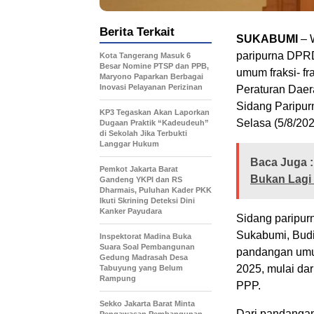
Berita Terkait
SUKABUMI
– 
paripurna DPR
Kota Tangerang Masuk 6
Besar Nomine PTSP dan PPB,
umum fraksi- f
Maryono Paparkan Berbagai
Inovasi Pelayanan Perizinan
Peraturan Daer
Sidang Paripu
KP3 Tegaskan Akan Laporkan
Selasa (5/8/202
Dugaan Praktik “Kadeudeuh”
di Sekolah Jika Terbukti
Langgar Hukum
Baca Juga :
Pemkot Jakarta Barat
Bukan Lagi 
Gandeng YKPI dan RS
Dharmais, Puluhan Kader PKK
Ikuti Skrining Deteksi Dini
Kanker Payudara
Sidang paripur
Sukabumi, Budi
Inspektorat Madina Buka
Suara Soal Pembangunan
pandangan umu
Gedung Madrasah Desa
2025, mulai dar
Tabuyung yang Belum
Rampung
PPP.
Sekko Jakarta Barat Minta
Dari pandangan 
Pengawasan Pembangunan