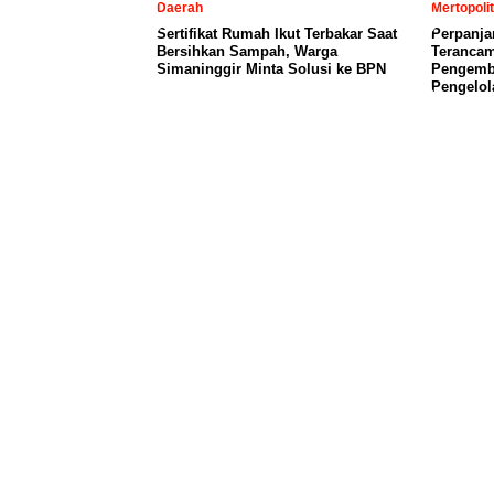
Daerah
Mertopoli
Sertifikat Rumah Ikut Terbakar Saat
Perpanja
Bersihkan Sampah, Warga
Terancam
Simaninggir Minta Solusi ke BPN
Pengemb
Pengelol