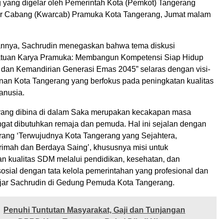
 yang digelar oleh Pemerintah Kota (Pemkot) Tangerang
ir Cabang (Kwarcab) Pramuka Kota Tangerang, Jumat malam
nnya, Sachrudin menegaskan bahwa tema diskusi
Satuan Karya Pramuka: Membangun Kompetensi Siap Hidup
e) dan Kemandirian Generasi Emas 2045” selaras dengan visi-
an Kota Tangerang yang berfokus pada peningkatan kualitas
anusia.
yang dibina di dalam Saka merupakan kecakapan masa
gat dibutuhkan remaja dan pemuda. Hal ini sejalan dengan
erang ‘Terwujudnya Kota Tangerang yang Sejahtera,
rimah dan Berdaya Saing’, khususnya misi untuk
kualitas SDM melalui pendidikan, kesehatan, dan
osial dengan tata kelola pemerintahan yang profesional dan
” ujar Sachrudin di Gedung Pemuda Kota Tangerang.
Penuhi Tuntutan Masyarakat, Gaji dan Tunjangan