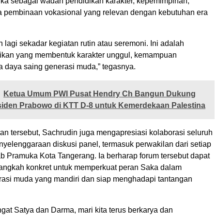
a sebagai wadah pendidikan karakter, kepemimpinan,
rta pembinaan vokasional yang relevan dengan kebutuhan era
lagi sekadar kegiatan rutin atau seremoni. Ini adalah
ikan yang membentuk karakter unggul, kemampuan
ta daya saing generasi muda,” tegasnya.
Ketua Umum PWI Pusat Hendry Ch Bangun Dukung
siden Prabowo di KTT D-8 untuk Kemerdekaan Palestina
n tersebut, Sachrudin juga mengapresiasi kolaborasi seluruh
yelenggaraan diskusi panel, termasuk perwakilan dari setiap
b Pramuka Kota Tangerang. Ia berharap forum tersebut dapat
angkah konkret untuk memperkuat peran Saka dalam
asi muda yang mandiri dan siap menghadapi tantangan
at Satya dan Darma, mari kita terus berkarya dan