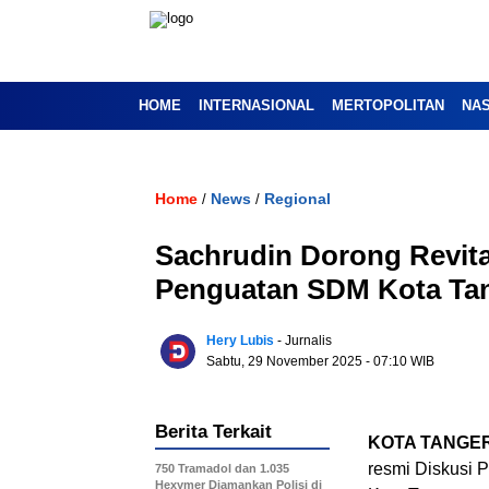
HOME
INTERNASIONAL
MERTOPOLITAN
NA
Home
News
Regional
/
/
Sachrudin Dorong Revita
Penguatan SDM Kota Ta
Hery Lubis
- Jurnalis
Sabtu, 29 November 2025
- 07:10 WIB
Berita Terkait
KOTA TANGE
resmi Diskusi P
750 Tramadol dan 1.035
Hexymer Diamankan Polisi di