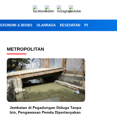
EKONOMI & BISNIS
OLAHRAGA
KESEHATAN
PENDIDIKAN
OPI
METROPOLITAN
Jembatan di Pegadungan Diduga Tanpa
Izin, Pengawasan Pemda Dipertanyakan