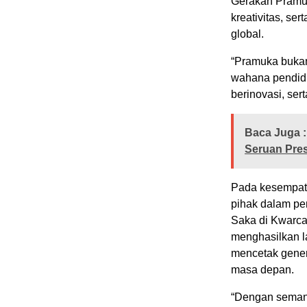
Gerakan Pramuk
kreativitas, se
global.
“Pramuka bukan 
wahana pendid
berinovasi, ser
Baca Juga :
Seruan Pre
Pada kesempata
pihak dalam pen
Saka di Kwarca
menghasilkan l
mencetak gener
masa depan.
“Dengan semang