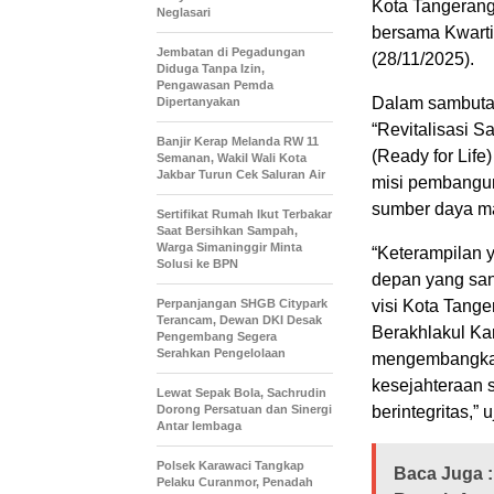
Kota Tangerang
Neglasari
bersama Kwart
Jembatan di Pegadungan
(28/11/2025).
Diduga Tanpa Izin,
Pengawasan Pemda
Dalam sambuta
Dipertanyakan
“Revitalisasi 
Banjir Kerap Melanda RW 11
(Ready for Lif
Semanan, Wakil Wali Kota
Jakbar Turun Cek Saluran Air
misi pembangun
sumber daya m
Sertifikat Rumah Ikut Terbakar
Saat Bersihkan Sampah,
Warga Simaninggir Minta
“Keterampilan 
Solusi ke BPN
depan yang san
Perpanjangan SHGB Citypark
visi Kota Tang
Terancam, Dewan DKI Desak
Berakhlakul Ka
Pengembang Segera
Serahkan Pengelolaan
mengembangkan 
kesejahteraan s
Lewat Sepak Bola, Sachrudin
Dorong Persatuan dan Sinergi
berintegritas,
Antar lembaga
Polsek Karawaci Tangkap
Baca Juga :
Pelaku Curanmor, Penadah