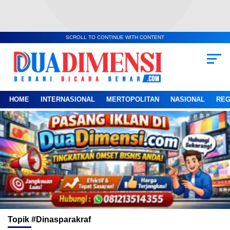
SCROLL TO CONTINUE WITH CONTENT
HOME
INTERNASIONAL
MERTOPOLITAN
NASIONAL
REG
Topik
#dinasparakraf