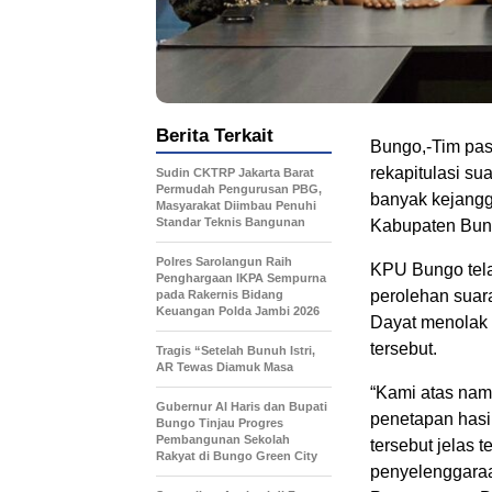
Berita Terkait
Bungo,-Tim pas
rekapitulasi s
Sudin CKTRP Jakarta Barat
Permudah Pengurusan PBG,
banyak kejangg
Masyarakat Diimbau Penuhi
Standar Teknis Bangunan
Kabupaten Bun
Polres Sarolangun Raih
KPU Bungo tela
Penghargaan IKPA Sempurna
perolehan suar
pada Rakernis Bidang
Keuangan Polda Jambi 2026
Dayat menolak 
tersebut.
Tragis “Setelah Bunuh Istri,
AR Tewas Diamuk Masa
“Kami atas na
​Gubernur Al Haris dan Bupati
penetapan hasil
Bungo Tinjau Progres
Pembangunan Sekolah
tersebut jelas 
Rakyat di Bungo Green City
penyelenggaraa