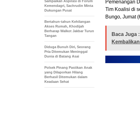
Sampaikan Aspirasi di Forum
Pemenangan Ded
Kemendagri, Sachrudin Minta
Tim Koalisi di 
Dukungan Pusat
Bungo, Jumat (6
Bertahun-tahun Kehilangan
Akses Rumah, Khodijah
Berharap Walkot Jakbar Turun
Baca Juga :
Tangan
Kembalikan 
Diduga Bunuh Diri, Seorang
Pria Ditemukan Meninggal
Dunia di Batang Asai
Polsek Pinang Pastikan Anak
yang Dilaporkan Hilang
Berhasil Ditemukan dalam
Keadaan Sehat