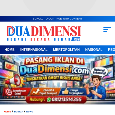
SCROLL TO CONTINUE WITH CONTENT
HOME
INTERNASIONAL
MERTOPOLITAN
NASIONAL
REG
/
/
Home
Daerah
News