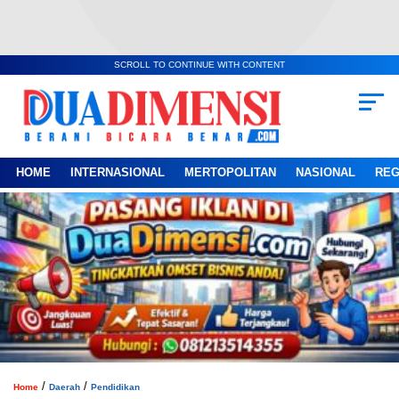
SCROLL TO CONTINUE WITH CONTENT
HOME
INTERNASIONAL
MERTOPOLITAN
NASIONAL
REG
/
/
Home
Daerah
Pendidikan