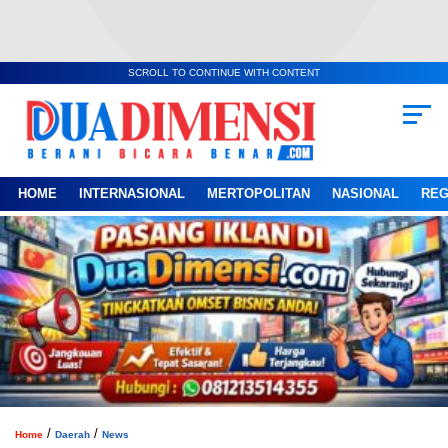
SCROLL TO CONTINUE WITH CONTENT
HOME
INTERNASIONAL
MERTOPOLITAN
NASIONAL
REG
/
/
Home
Daerah
News