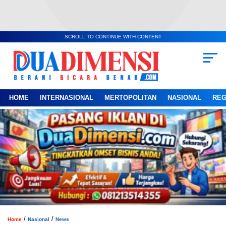
SCROLL TO CONTINUE WITH CONTENT
HOME
INTERNASIONAL
MERTOPOLITAN
NASIONAL
REG
/
/
Home
Nasional
News