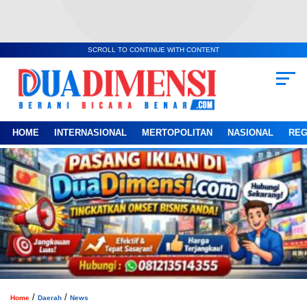
SCROLL TO CONTINUE WITH CONTENT
HOME
INTERNASIONAL
MERTOPOLITAN
NASIONAL
REG
/
/
Home
Daerah
News