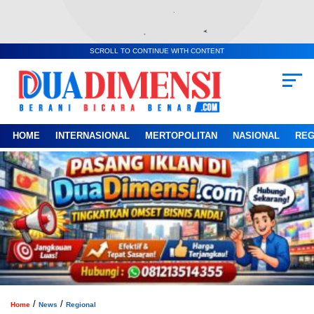
SCROLL TO CONTINUE WITH CONTENT
HOME
INTERNASIONAL
MERTOPOLITAN
NASIONAL
REG
/
/
Home
News
Regional