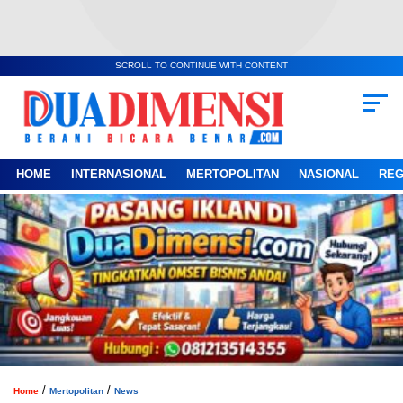
SCROLL TO CONTINUE WITH CONTENT
HOME
INTERNASIONAL
MERTOPOLITAN
NASIONAL
REG
/
/
Home
Mertopolitan
News