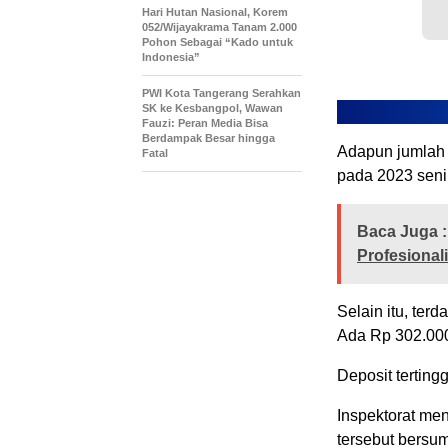
Hari Hutan Nasional, Korem
052/Wijayakrama Tanam 2.000
Pohon Sebagai “Kado untuk
Indonesia”
PWI Kota Tangerang Serahkan
SK ke Kesbangpol, Wawan
Fauzi: Peran Media Bisa
Berdampak Besar hingga
Adapun jumlah t
Fatal
pada 2023 senil
Baca Juga :
Profesional
Selain itu, terd
Ada Rp 302.000
Deposit terting
Inspektorat me
tersebut bersum