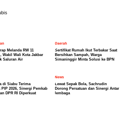
ubis
tan
Daerah
erap Melanda RW 11
Sertifikat Rumah Ikut Terbakar Saat
 Wakil Wali Kota Jakbar
Bersihkan Sampah, Warga
k Saluran Air
Simaninggir Minta Solusi ke BPN
News
a di Siabu Terima
Lewat Sepak Bola, Sachrudin
 PIP 2026, Sinergi Pemkab
Dorong Persatuan dan Sinergi Antar
an DPR RI Diperkuat
lembaga