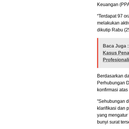
Keuangan (PPA
“Terdapat 97 or
melakukan aktiv
dikutip Rabu (2
Baca Juga :
Kasus Penar
Profesiona
Berdasarkan dat
Perhubungan DK
konfirmasi atas
“Sehubungan de
klarifikasi da
yang mengatur t
bunyi surat ters