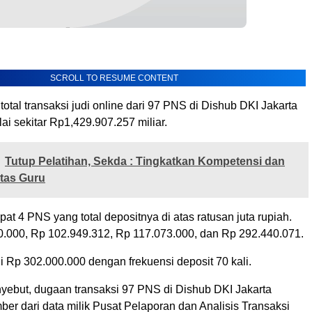
SCROLL TO RESUME CONTENT
otal transaksi judi online dari 97 PNS di Dishub DKI Jakarta
ai sekitar Rp1,429.907.257 miliar.
Tutup Pelatihan, Sekda : Tingkatkan Kompetensi dan
itas Guru
apat 4 PNS yang total depositnya di atas ratusan juta rupiah.
.000, Rp 102.949.312, Rp 117.073.000, dan Rp 292.440.071.
gi Rp 302.000.000 dengan frekuensi deposit 70 kali.
nyebut, dugaan transaksi 97 PNS di Dishub DKI Jakarta
ber dari data milik Pusat Pelaporan dan Analisis Transaksi