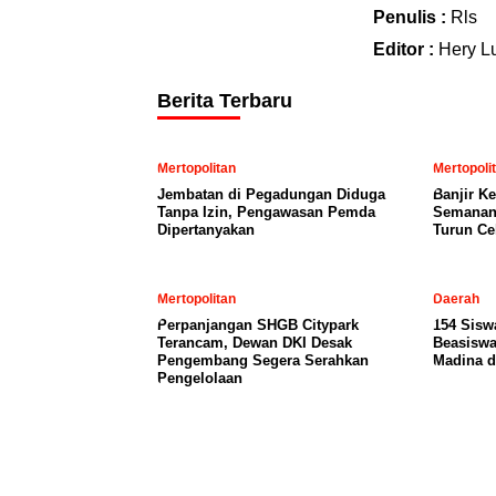
Penulis :
Rls
Editor :
Hery L
Berita Terbaru
Mertopolitan
Mertopoli
Jembatan di Pegadungan Diduga
Banjir K
Tanpa Izin, Pengawasan Pemda
Semanan,
Dipertanyakan
Turun Ce
Mertopolitan
Daerah
Perpanjangan SHGB Citypark
154 Sisw
Terancam, Dewan DKI Desak
Beasiswa
Pengembang Segera Serahkan
Madina d
Pengelolaan