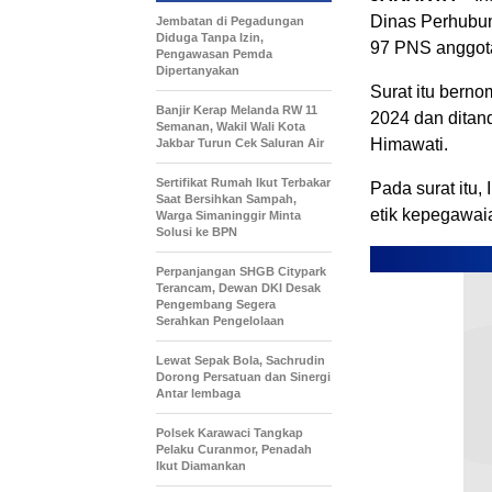
Dinas Perhubung
Jembatan di Pegadungan
Diduga Tanpa Izin,
97 PNS anggotan
Pengawasan Pemda
Dipertanyakan
Surat itu bern
Banjir Kerap Melanda RW 11
2024 dan ditand
Semanan, Wakil Wali Kota
Himawati.
Jakbar Turun Cek Saluran Air
Sertifikat Rumah Ikut Terbakar
Pada surat itu
Saat Bersihkan Sampah,
etik kepegawai
Warga Simaninggir Minta
Solusi ke BPN
Perpanjangan SHGB Citypark
Terancam, Dewan DKI Desak
Pengembang Segera
Serahkan Pengelolaan
Lewat Sepak Bola, Sachrudin
Dorong Persatuan dan Sinergi
Antar lembaga
Polsek Karawaci Tangkap
Pelaku Curanmor, Penadah
Ikut Diamankan