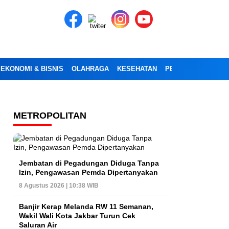
EKONOMI & BISNIS
OLAHRAGA
KESEHATAN
PENDIDIKAN
OPI
METROPOLITAN
Jembatan di Pegadungan Diduga Tanpa
Izin, Pengawasan Pemda Dipertanyakan
8 Agustus 2026 | 10:38 WIB
Banjir Kerap Melanda RW 11 Semanan,
Wakil Wali Kota Jakbar Turun Cek
Saluran Air