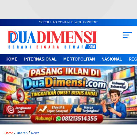
SCROLL TO CONTINUE WITH CONTENT
HOME
INTERNASIONAL
MERTOPOLITAN
NASIONAL
REG
/
/
Home
Daerah
News