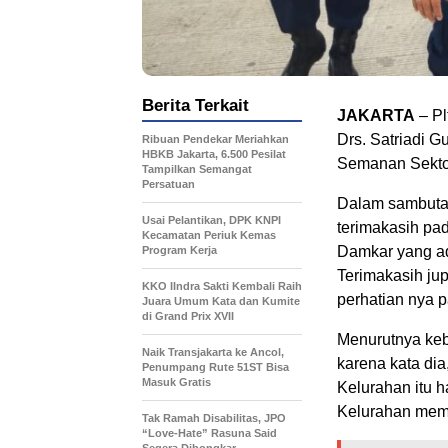
Berita Terkait
JAKARTA
– Pl
Drs. Satriadi 
Ribuan Pendekar Meriahkan
HBKB Jakarta, 6.500 Pesilat
Semanan Sektor 
Tampilkan Semangat
Persatuan
Dalam sambuta
Usai Pelantikan, DPK KNPI
terimakasih pad
Kecamatan Periuk Kemas
Damkar yang ad
Program Kerja
Terimakasih ju
KKO IIndra Sakti Kembali Raih
perhatian nya 
Juara Umum Kata dan Kumite
di Grand Prix XVII
Menurutnya keb
Naik Transjakarta ke Ancol,
karena kata di
Penumpang Rute 51ST Bisa
Masuk Gratis
Kelurahan itu h
Kelurahan memi
Tak Ramah Disabilitas, JPO
“Love-Hate” Rasuna Said