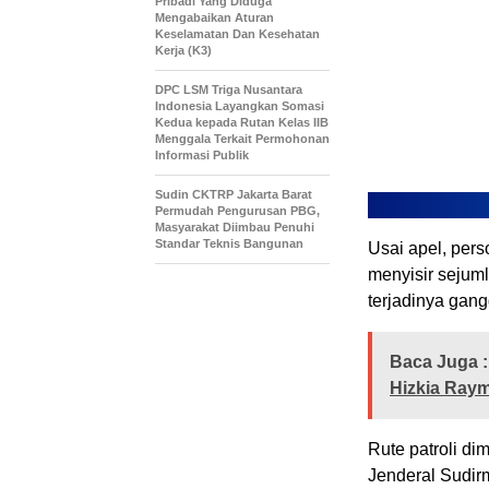
Pribadi Yang Diduga
Mengabaikan Aturan
Keselamatan Dan Kesehatan
Kerja (K3)
DPC LSM Triga Nusantara
Indonesia Layangkan Somasi
Kedua kepada Rutan Kelas IIB
Menggala Terkait Permohonan
Informasi Publik
Sudin CKTRP Jakarta Barat
Permudah Pengurusan PBG,
Masyarakat Diimbau Penuhi
Standar Teknis Bangunan
Usai apel, pers
menyisir sejum
terjadinya gan
Baca Juga :
Hizkia Raym
Rute patroli di
Jenderal Sudir