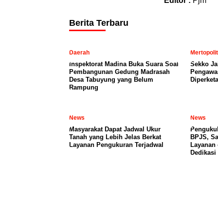
Editor :
Pjm
Berita Terbaru
Daerah
Mertopoli
Inspektorat Madina Buka Suara Soal
Sekko Ja
Pembangunan Gedung Madrasah
Pengawa
Desa Tabuyung yang Belum
Diperketa
Rampung
News
News
Masyarakat Dapat Jadwal Ukur
Pengukuh
Tanah yang Lebih Jelas Berkat
BPJS, Sa
Layanan Pengukuran Terjadwal
Layanan 
Dedikas