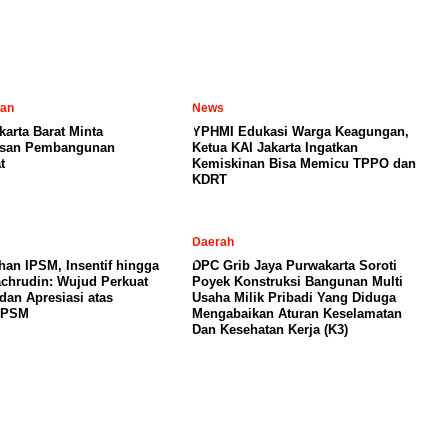
tan
News
karta Barat Minta
YPHMI Edukasi Warga Keagungan,
san Pembangunan
Ketua KAI Jakarta Ingatkan
t
Kemiskinan Bisa Memicu TPPO dan
KDRT
Daerah
an IPSM, Insentif hingga
DPC Grib Jaya Purwakarta Soroti
chrudin: Wujud Perkuat
Poyek Konstruksi Bangunan Multi
dan Apresiasi atas
Usaha Milik Pribadi Yang Diduga
i PSM
Mengabaikan Aturan Keselamatan
Dan Kesehatan Kerja (K3)