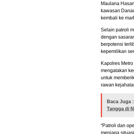
Maulana Hasanu
kawasan Danau
kembali ke ma
Selain patroli 
dengan sasaran
berpotensi terli
kepemilikan se
Kapolres Metr
mengatakan keg
untuk memberik
rawan kejahata
Baca Juga :
Tangga di N
“Patroli dan op
menjaga situasi