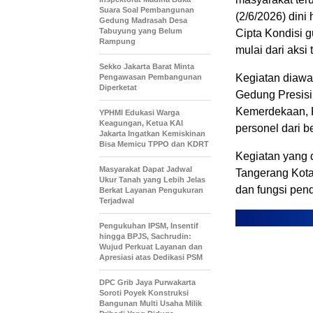
Suara Soal Pembangunan
(2/6/2026) dini
Gedung Madrasah Desa
Tabuyung yang Belum
Cipta Kondisi 
Rampung
mulai dari aksi
Sekko Jakarta Barat Minta
Kegiatan diawa
Pengawasan Pembangunan
Diperketat
Gedung Presisi
Kemerdekaan, K
YPHMI Edukasi Warga
Keagungan, Ketua KAI
personel dari b
Jakarta Ingatkan Kemiskinan
Bisa Memicu TPPO dan KDRT
Kegiatan yang 
Masyarakat Dapat Jadwal
Tangerang Kota
Ukur Tanah yang Lebih Jelas
dan fungsi pen
Berkat Layanan Pengukuran
Terjadwal
Pengukuhan IPSM, Insentif
hingga BPJS, Sachrudin:
Wujud Perkuat Layanan dan
Apresiasi atas Dedikasi PSM
DPC Grib Jaya Purwakarta
Soroti Poyek Konstruksi
Bangunan Multi Usaha Milik