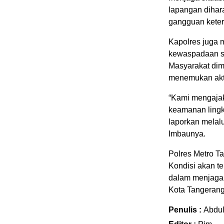
lapangan dihar
gangguan ketert
Kapolres juga 
kewaspadaan saa
Masyarakat dim
menemukan akti
“Kami mengaja
keamanan lingk
laporkan melalu
Imbaunya.
Polres Metro T
Kondisi akan t
dalam menjaga
Kota Tangerang
Penulis :
Abdu