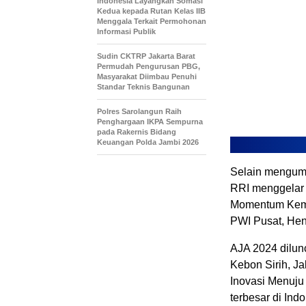
Indonesia Layangkan Somasi
Kedua kepada Rutan Kelas IIB
Menggala Terkait Permohonan
Informasi Publik
Sudin CKTRP Jakarta Barat
Permudah Pengurusan PBG,
Masyarakat Diimbau Penuhi
Standar Teknis Bangunan
Polres Sarolangun Raih
Penghargaan IKPA Sempurna
pada Rakernis Bidang
Keuangan Polda Jambi 2026
Selain mengum
RRI menggelar 
Momentum Kema
PWI Pusat, Hen
AJA 2024 dilunc
Kebon Sirih, J
Inovasi Menuju 
terbesar di In