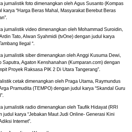
ya jurnalistik foto dimenangkan oleh Agus Susanto (Kompas
ul karya “Harga Beras Mahal, Masyarakat Berebut Beras
an”.
rya jurnalistik video dimenangkan oleh Mohammad Suroidin,
Ardin Tato, Alwan Syahmidi (tvOne) dengan judul karya
ambang Ilegal “.
ya jurnalistik siber dimenangkan oleh Anggi Kusuma Dewi,
o Saputra, Agaton Kenshanahan (Kumparan.com) dengan
impit Proyek Raksasa PIK 2 Di Utara Tangerang”.
rnalistik cetak dimenangkan oleh Praga Utama, Raymundus
Arga Pramudita (TEMPO) dengan judul karya “Skandal Guru
”.
ya jurnalistik radio dimenangkan oleh Taufik Hidayat (RRI
 judul karya “Jebakan Maut Judi Online- Generasi Kini
diksi Internet”.