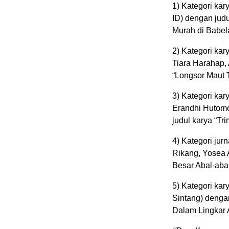
1) Kategori kar
ID) dengan jud
Murah di Babel
2) Kategori ka
Tiara Harahap, 
“Longsor Maut T
3) Kategori kar
Erandhi Hutom
judul karya “Tr
4) Kategori ju
Rikang, Yosea 
Besar Abal-abal
5) Kategori kar
Sintang) dengan
Dalam Lingkar A