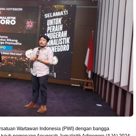
satuan Wartawan Indonesia (PWI) dengan bangga
juh pemenang Anugerah Jurnalistik Adinegoro (AJA) 2024