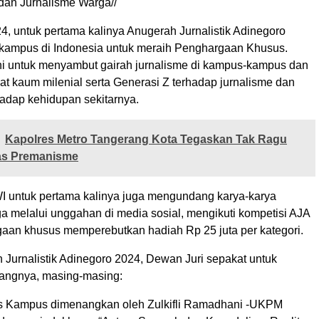
dan Jurnalisme Warga//
4, untuk pertama kalinya Anugerah Jurnalistik Adinegoro
kampus di Indonesia untuk meraih Penghargaan Khusus.
i untuk menyambut gairah jurnalisme di kampus-kampus dan
t kaum milenial serta Generasi Z terhadap jurnalisme dan
hadap kehidupan sekitarnya.
Kapolres Metro Tangerang Kota Tegaskan Tak Ragu
as Premanisme
I untuk pertama kalinya juga mengundang karya-karya
a melalui unggahan di media sosial, mengikuti kompetisi AJA
aan khusus memperebutkan hadiah Rp 25 juta per kategori.
 Jurnalistik Adinegoro 2024, Dewan Juri sepakat untuk
angnya, masing-masing:
rs Kampus dimenangkan oleh Zulkifli Ramadhani -UKPM