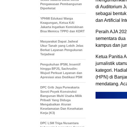
Pengawasan Pembangunan
di Auditorium J
Diperketat
sebagai bentuk a
YPHMI Edukasi Warga
dan Artificial In
Keagungan, Ketua KAI
Jakarta Ingatkan Kemiskinan
Peraih AJA 2024
Bisa Memicu TPPO dan KDRT
sementara dua 
Masyarakat Dapat Jadwal
kampus dan jur
Ukur Tanah yang Lebih Jelas
Berkat Layanan Pengukuran
Terjadwal
Ketua Panitia 
jurnalistik uta
Pengukuhan IPSM, Insentif
hingga BPJS, Sachrudin:
kategori. Hadia
Wujud Perkuat Layanan dan
(HPN) di Banjar
Apresiasi atas Dedikasi PSM
mendatang. Aca
DPC Grib Jaya Purwakarta
Soroti Poyek Konstruksi
Bangunan Multi Usaha Milik
Pribadi Yang Diduga
Mengabaikan Aturan
Keselamatan Dan Kesehatan
Kerja (K3)
DPC LSM Triga Nusantara