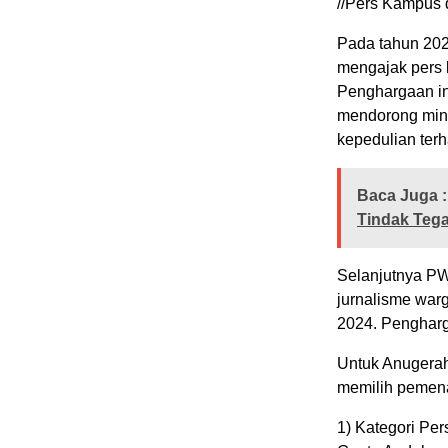
//Pers Kampus 
Pada tahun 202
mengajak pers 
Penghargaan in
mendorong mina
kepedulian ter
Baca Juga :
Tindak Teg
Selanjutnya PW
jurnalisme warg
2024. Pengharg
Untuk Anugerah
memilih pemen
1) Kategori Pe