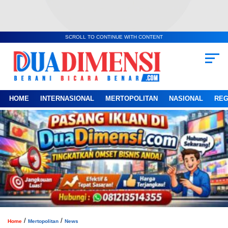
SCROLL TO CONTINUE WITH CONTENT
HOME
INTERNASIONAL
MERTOPOLITAN
NASIONAL
REG
/
/
Home
Mertopolitan
News