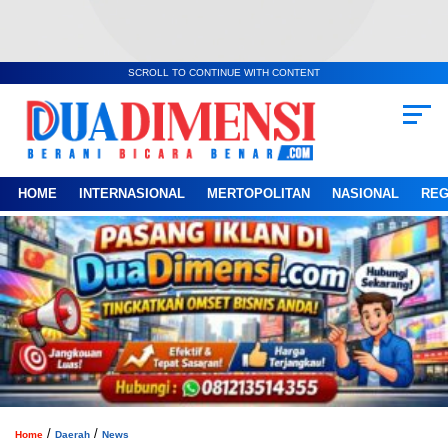
SCROLL TO CONTINUE WITH CONTENT
HOME
INTERNASIONAL
MERTOPOLITAN
NASIONAL
REG
/
/
Home
Daerah
News