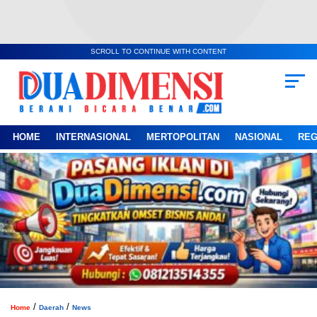
SCROLL TO CONTINUE WITH CONTENT
HOME
INTERNASIONAL
MERTOPOLITAN
NASIONAL
REG
/
/
Home
Daerah
News