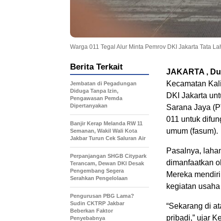
Warga 011 Tegal Alur Minta Pemrov DKI Jakarta Tata La
Berita Terkait
JAKARTA , Du
Kecamatan Kali
Jembatan di Pegadungan
Diduga Tanpa Izin,
DKI Jakarta un
Pengawasan Pemda
Dipertanyakan
Sarana Jaya (P
011 untuk difung
Banjir Kerap Melanda RW 11
umum (fasum).
Semanan, Wakil Wali Kota
Jakbar Turun Cek Saluran Air
Pasalnya, laha
Perpanjangan SHGB Citypark
dimanfaatkan o
Terancam, Dewan DKI Desak
Pengembang Segera
Mereka mendiri
Serahkan Pengelolaan
kegiatan usaha 
Pengurusan PBG Lama?
Sudin CKTRP Jakbar
“Sekarang di a
Beberkan Faktor
pribadi,” ujar
Penyebabnya