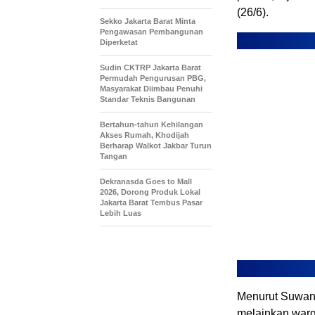
(26/6).
Sekko Jakarta Barat Minta
Pengawasan Pembangunan
Diperketat
Sudin CKTRP Jakarta Barat
Permudah Pengurusan PBG,
Masyarakat Diimbau Penuhi
Standar Teknis Bangunan
Bertahun-tahun Kehilangan
Akses Rumah, Khodijah
Berharap Walkot Jakbar Turun
Tangan
Dekranasda Goes to Mall
2026, Dorong Produk Lokal
Jakarta Barat Tembus Pasar
Lebih Luas
Menurut Suwani
melainkan warg