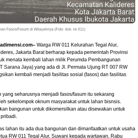
han Fasos/Fasum di Wilayahnya (Foto: dok. rw 011)
adimensi.com–
Warga RW 011 Kelurahan Tegal Alur,
deres, Jakarta Barat berharap kepada pemerintah Provinsi
tuk menata kembali lahan milik Perumda Pembangunan
T Sarana Jaya) yang ada di Jl. Permata Ujung RT 007 RW
sikan kembali menjadi fasilitas sosial (fasos) dan fasilitas
n yang seharusnya menjadi fasos/fasum itu sekarang
leh sekelompok oknum masyarakat untuk lahan bisnsis.
kan bangunan untuk dikomersilkan atau disewakan untuk
pribadi.
tas lahan itu ada dua bangunan dan dimanfaatkan untuk usaha
 Ketua RW 011 Tegal Alur, Suwani kepada wartawan, Rabu