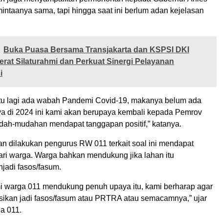
ntaanya sama, tapi hingga saat ini berlum adan kejelasan
Buka Puasa Bersama Transjakarta dan KSPSI DKI
rerat Silaturahmi dan Perkuat Sinergi Pelayanan
i
itu lagi ada wabah Pandemi Covid-19, makanya belum ada
a di 2024 ini kami akan berupaya kembali kepada Pemrov
dah-mudahan mendapat tanggapan positif,” katanya.
n dilakukan pengurus RW 011 terkait soal ini mendapat
dari warga. Warga bahkan mendukung jika lahan itu
jadi fasos/fasum.
mi warga 011 mendukung penuh upaya itu, kami berharap agar
ngsikan jadi fasos/fasum atau PRTRA atau semacamnya,” ujar
a 011.