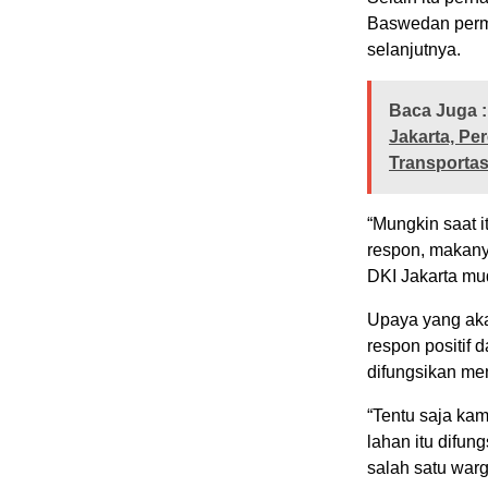
Baswedan permi
selanjutnya.
Baca Juga :
Jakarta, Pe
Transportas
“Mungkin saat 
respon, makany
DKI Jakarta mu
Upaya yang aka
respon positif 
difungsikan men
“Tentu saja ka
lahan itu difu
salah satu warg