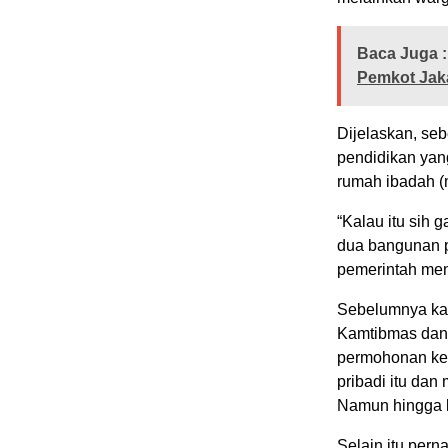
Baca Juga :
Pemkot Jaka
Dijelaskan, se
pendidikan yang
rumah ibadah (
“Kalau itu sih
dua bangunan pr
pemerintah men
Sebelumnya ka
Kamtibmas dan 
permohonan ke
pribadi itu dan
Namun hingga k
Selain itu per