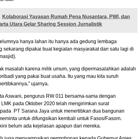
Kolaborasi Yayasan Rumah Pena Nusantara, PWI, dan
rta Utara Gelar Sharing Session Jurnalistik
belumnya hanya lahan itu hanya ada gedung lembaga
 sekarang dipakai buat kegiatan masyarakat dan satu lagi di
masjid).
 gak masalah karena milik umum, yang dipermasalahkan adalah
ibadi yang pakai buat usaha. Itu yang mau kita suruh
ertibkannya,” ujarnya.
ta Aswani, pengurus RW 011 bersama-sama dengan
LMK pada Oktober 2020 telah mengirimkan surat
pada PT Sarana Jaya untuk menertibkan dua bangunan
 meminta untuk difungsikan kembali untuk Fasos/Fasom.
ini belum ada kejelasan apapun dari mereka.
nah juga menyampaikan permohonan kepada Gubernur Anies