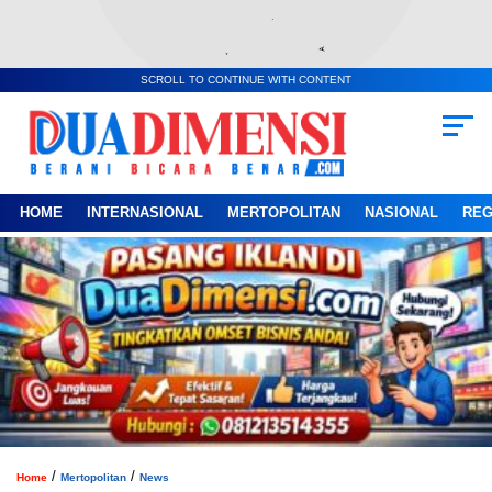
SCROLL TO CONTINUE WITH CONTENT
HOME
INTERNASIONAL
MERTOPOLITAN
NASIONAL
REG
/
/
Home
Mertopolitan
News