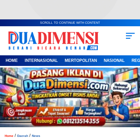
SCROLL TO CONTINUE WITH CONTENT
HOME
INTERNASIONAL
MERTOPOLITAN
NASIONAL
REG
/
/
Home
Daerah
News