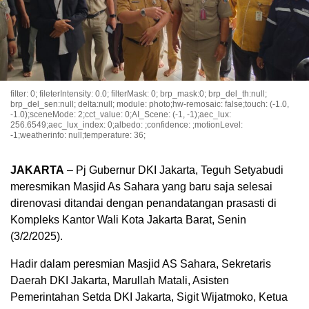
filter: 0; fileterIntensity: 0.0; filterMask: 0; brp_mask:0; brp_del_th:null;
brp_del_sen:null; delta:null; module: photo;hw-remosaic: false;touch: (-1.0,
-1.0);sceneMode: 2;cct_value: 0;AI_Scene: (-1, -1);aec_lux:
256.6549;aec_lux_index: 0;albedo: ;confidence: ;motionLevel:
-1;weatherinfo: null;temperature: 36;
JAKARTA
– Pj Gubernur DKI Jakarta, Teguh Setyabudi
meresmikan Masjid As Sahara yang baru saja selesai
direnovasi ditandai dengan penandatangan prasasti di
Kompleks Kantor Wali Kota Jakarta Barat, Senin
(3/2/2025).
Hadir dalam peresmian Masjid AS Sahara, Sekretaris
Daerah DKI Jakarta, Marullah Matali, Asisten
Pemerintahan Setda DKI Jakarta, Sigit Wijatmoko, Ketua